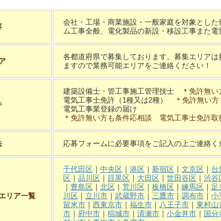
会社・工場・商業施設・一般家庭を対象とした
容
ム工事全般、電化製品の新設・移設工事また電
各都道府県で募集しております。募集エリアは
ア
ますので業務可能エリアをご連絡ください！
建築設備士・管工事施工管理技士
＊免許無い
電気工事士免許（1種又は2種）
＊免許無い方
件
電気工事業登録の届け
＊免許無い方も条件応相談 電気工事士免許取
法
応募フォームに必要事項をご記入の上ご連絡く
千代田区
｜
中央区
｜
港区
｜
新宿区
｜
文京区
｜
台
区
｜
品川区
｜
目黒区
｜
大田区
｜
世田谷区
｜
渋谷
｜
豊島区
｜
北区
｜
荒川区
｜
板橋区
｜
練馬区
｜
足
エリア一覧
川区
｜
立川市
｜
武蔵野市
｜
三鷹市
｜
調布市
｜
小
留米市
｜
西東京市
｜
福生市
｜
八王子市
｜
東村山
市
｜
府中市
｜
稲城市
｜
清瀬市
｜
小金井市
｜
国分