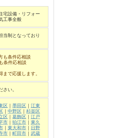
住宅設備・リフォー
気工事全般
担当制となっており
方も条件応相談
も条件応相談
得まで応援します。
ださい。
東区
｜
墨田区
｜
江東
区
｜
中野区
｜
杉並区
立区
｜
葛飾区
｜
江戸
平市
｜
狛江市
｜
東久
市
｜
東大和市
｜
日野
寺市
｜
町田市
｜
武蔵