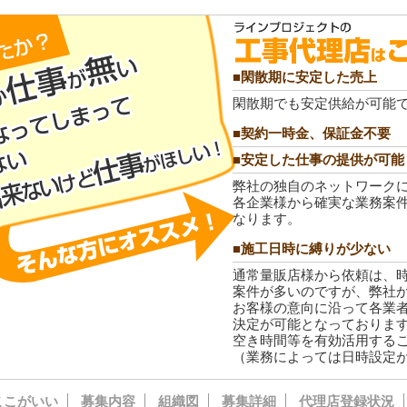
■閑散期に安定した売上
閑散期でも安定供給が可能
■契約一時金、保証金不要
■安定した仕事の提供が可能
弊社の独自のネットワーク
各企業様から確実な業務案
なります。
■施工日時に縛りが少ない
通常量販店様から依頼は、
案件が多いのですが、弊社
お客様の意向に沿って各業
決定が可能となっておりま
空き時間等を有効活用する
（業務によっては日時設定
ここがいい
募集内容
組織図
募集詳細
代理店登録状況