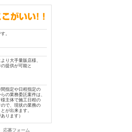
です。
により大手量販店様、
件の提供が可能と
時間指定や日程指定の
からの業務委託案件は、
者様主体で施工日程の
すので、現状の業務の
ことが出来ます。
があります）
応募フォーム