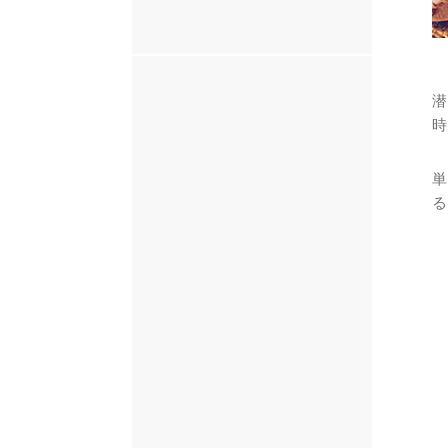
潜
時
単
る