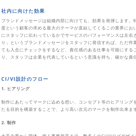
社内に向けた効果
ブランドメッセージは組織内部に向けても、効果を発揮します。
度という顧客の求める最大のテーマが直結してくるこの業界にお
にスタッフに伝わっているかでサービスのパフォーマンスは左右
り」というブランドメッセージをスタッフに発信すれば、ただ作
ても入念にチェックをするなど、責任感のある仕事を可能にする
り、スタッフは企業を代表しているという意識を持ち、確かな責
CI/VI設計のフロー
1. ヒアリング
制作にあたってマークに込める想い、コンセプト等のヒアリング
たる目的を構築することで、より高い次元のマークを制作出来ま
2. 制作
大手企業から団体、個人事務所等まで、数多くのCI/VIロゴデザ