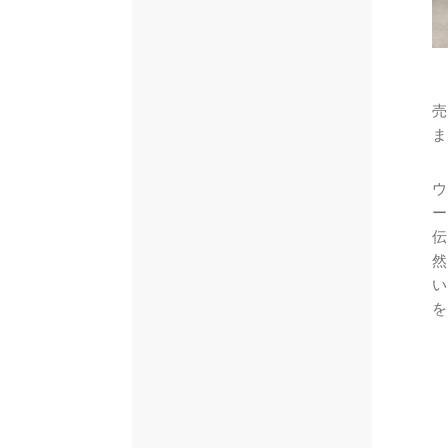
売
ま
ウ
ー
伝
然
い
を