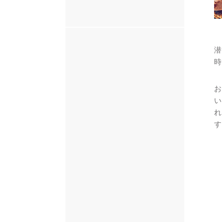
潜
時
お
い
れ
す