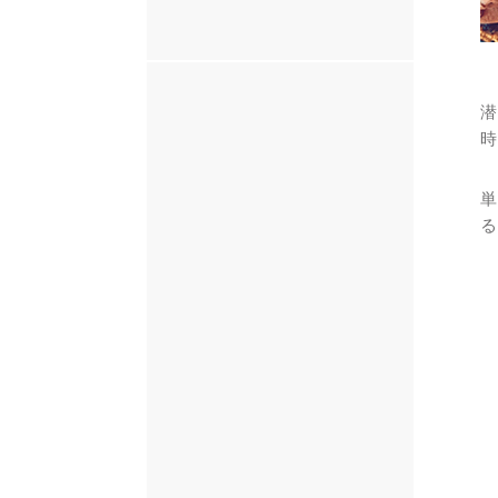
潜
時
単
る