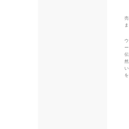
売
ま
ウ
ー
伝
然
い
を